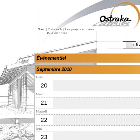
[ Ostraka.fr ]
Les projets en cours
Calendrier
Év
»
Événementiel
Septembre 2010
Lundi
20
Mardi
21
Mercredi
22
Jeudi
23