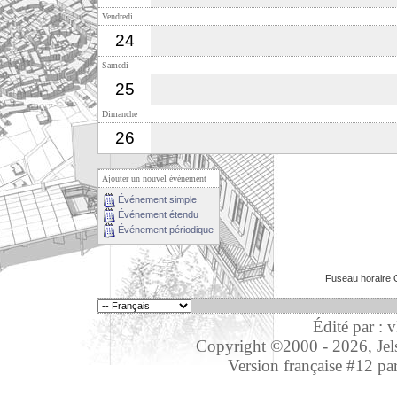
Vendredi
24
Samedi
25
Dimanche
26
Ajouter un nouvel événement
Événement simple
Événement étendu
Événement périodique
Fuseau horaire 
Édité par : 
Copyright ©2000 - 2026, Jelso
Version française #12 pa