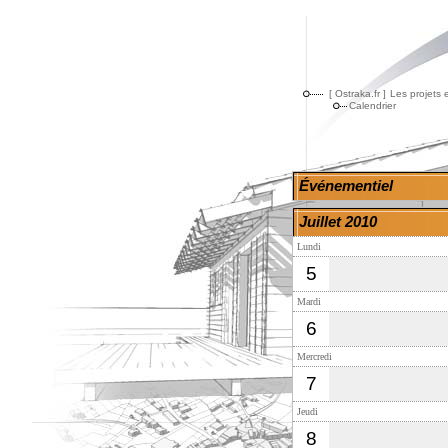
[ Ostraka.fr ]
Les projets 
Calendrier
Événementiel
Juillet 2010
Lundi
5
Mardi
6
Mercredi
7
Jeudi
8