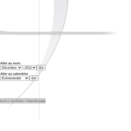
Aller au mois
Aller au calendrier
ka.fr ]
-
Archives
-
Haut de page