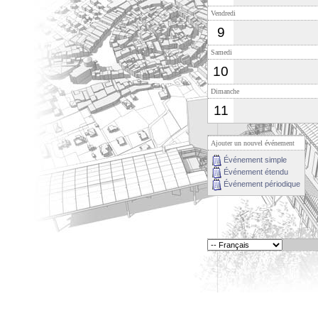
Vendredi
9
Samedi
10
Dimanche
11
Ajouter un nouvel événement
Événement simple
Événement étendu
Événement périodique