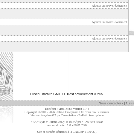
Ajouter un nouvel événement
Ajouter un nouvel événement
Ajouter un nouvel événement
Fuseau horaire GMT +1. Il est actuellement
09h05
.
Nous contacter
-
[ Ostra
Édité par : vBulletin® version 3.7.3
Copyright ©2000 - 2026, Jelsoft Enterprises Ltd. Tous droits réservés.
Version française #12 par
l'association vBulletin francophone
-
Site et style vBulletin conçu et réalisé par : l'Atelier Ostraka
version du site : 1.0 - 08.01.2007
-
Site et données déclarées à la CNIL (n° 1130437).