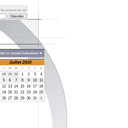
Se souvenir de moi
uter un nouvel événement
Juillet 2010
L
M
M
J
V
S
D
1
2
3
4
28
29
30
5
6
7
8
9
10
11
12
13
14
15
16
17
18
19
20
21
22
23
24
25
26
27
28
29
30
31
1