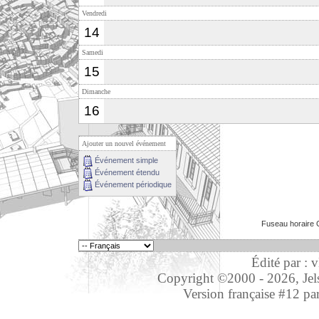
Vendredi
14
Samedi
15
Dimanche
16
Ajouter un nouvel événement
Événement simple
Événement étendu
Événement périodique
Fuseau horaire 
Édité par : 
Copyright ©2000 - 2026, Jelso
Version française #12 pa