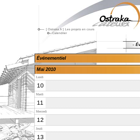
[ Ostraka.fr ]
Les projets en cours
Calendrier
Év
»
Événementiel
Mai 2010
Lundi
10
Mardi
11
Mercredi
12
Jeudi
13