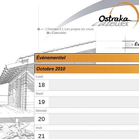
[ Ostraka.fr ]
Les projets en cours
Calendrier
Év
»
Événementiel
Octobre 2010
Lundi
18
Mardi
19
Mercredi
20
Jeudi
21