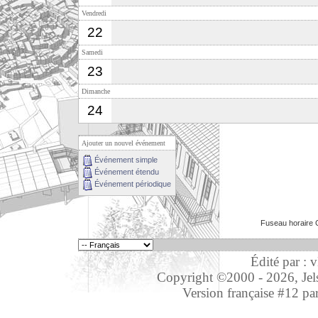
Vendredi
22
Samedi
23
Dimanche
24
Ajouter un nouvel événement
Événement simple
Événement étendu
Événement périodique
Fuseau horaire 
Édité par : 
Copyright ©2000 - 2026, Jelso
Version française #12 pa