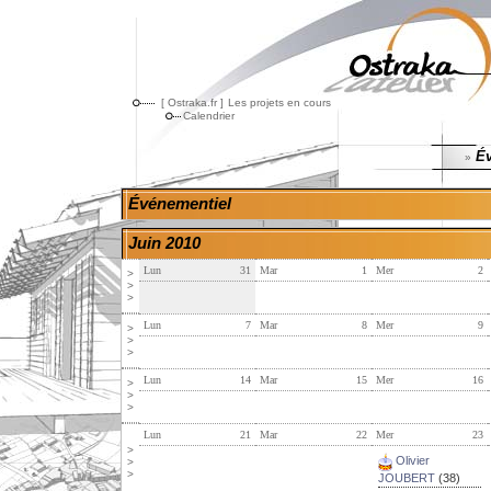
[ Ostraka.fr ]
Les projets en cours
Calendrier
Év
»
Événementiel
Juin 2010
Lun
31
Mar
1
Mer
2
>
>
>
Lun
7
Mar
8
Mer
9
>
>
>
Lun
14
Mar
15
Mer
16
>
>
>
Lun
21
Mar
22
Mer
23
>
Olivier
>
>
JOUBERT
(38)