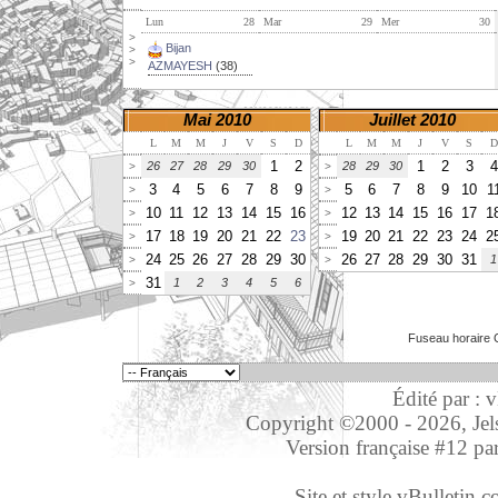
Lun
28
Mar
29
Mer
30
>
Bijan
>
>
AZMAYESH
(38)
Mai 2010
Juillet 2010
L
M
M
J
V
S
D
L
M
M
J
V
S
D
1
2
1
2
3
4
26
27
28
29
30
28
29
30
>
>
3
4
5
6
7
8
9
5
6
7
8
9
10
1
>
>
10
11
12
13
14
15
16
12
13
14
15
16
17
1
>
>
17
18
19
20
21
22
23
19
20
21
22
23
24
2
>
>
24
25
26
27
28
29
30
26
27
28
29
30
31
1
>
>
31
1
2
3
4
5
6
>
Fuseau horaire 
Édité par : 
Copyright ©2000 - 2026, Jelso
Version française #12 pa
Site et style vBulletin co