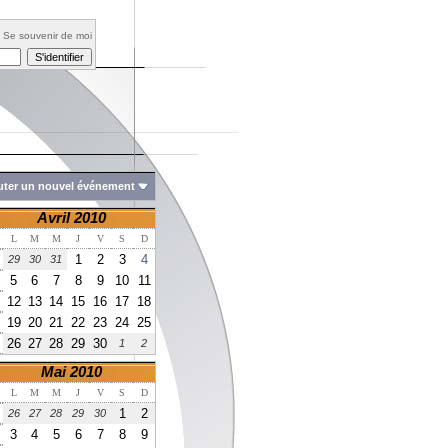
Se souvenir de moi
uter un nouvel événement
Avril 2010
L
M
M
J
V
S
D
1
2
3
4
29
30
31
5
6
7
8
9
10
11
12
13
14
15
16
17
18
19
20
21
22
23
24
25
26
27
28
29
30
1
2
Mai 2010
L
M
M
J
V
S
D
1
2
26
27
28
29
30
3
4
5
6
7
8
9