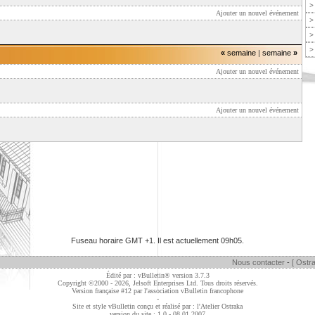
>
Ajouter un nouvel événement
>
>
>
«
semaine
|
semaine
»
Ajouter un nouvel événement
Ajouter un nouvel événement
Fuseau horaire GMT +1. Il est actuellement
09h05
.
Nous contacter
-
[ Ostra
Édité par : vBulletin® version 3.7.3
Copyright ©2000 - 2026, Jelsoft Enterprises Ltd. Tous droits réservés.
Version française #12 par
l'association vBulletin francophone
-
Site et style vBulletin conçu et réalisé par : l'Atelier Ostraka
version du site : 1.0 - 08.01.2007