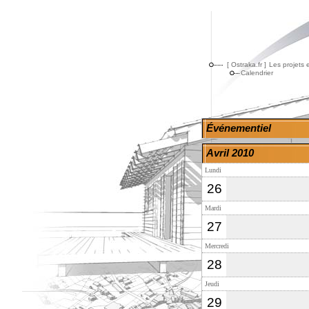
[ Ostraka.fr ]
Les projets 
Calendrier
Événementiel
Avril 2010
Lundi
26
Mardi
27
Mercredi
28
Jeudi
29