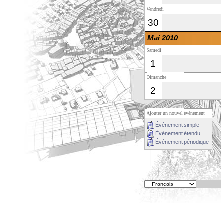
Vendredi
30
Mai 2010
Samedi
1
Dimanche
2
Ajouter un nouvel événement
Événement simple
Événement étendu
Événement périodique