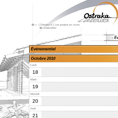
[ Ostraka.fr ]
Les projets en cours
Calendrier
Év
»
Événementiel
Octobre 2010
Lundi
18
Mardi
19
Mercredi
20
Jeudi
21