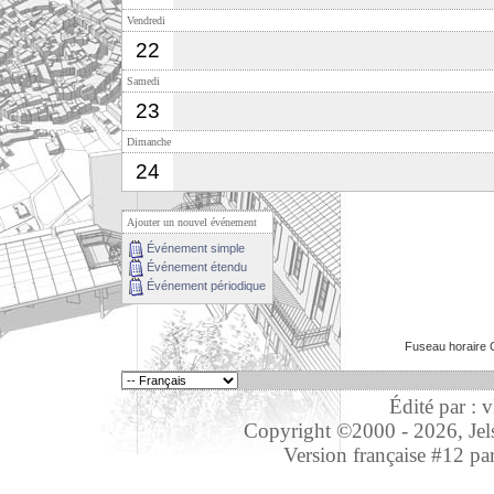
Vendredi
22
Samedi
23
Dimanche
24
Ajouter un nouvel événement
Événement simple
Événement étendu
Événement périodique
Fuseau horaire 
Édité par : 
Copyright ©2000 - 2026, Jelso
Version française #12 pa