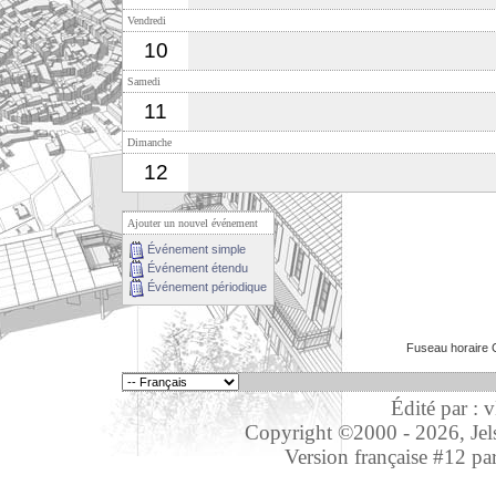
Vendredi
10
Samedi
11
Dimanche
12
Ajouter un nouvel événement
Événement simple
Événement étendu
Événement périodique
Fuseau horaire 
Édité par : 
Copyright ©2000 - 2026, Jelso
Version française #12 pa