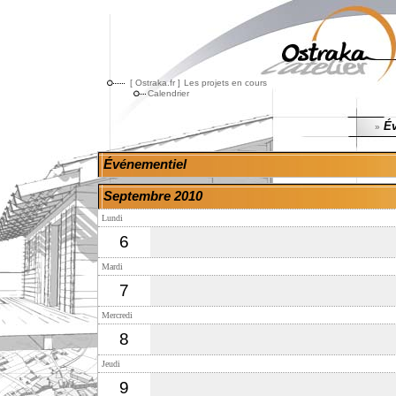
[ Ostraka.fr ]
Les projets en cours
Calendrier
Év
»
Événementiel
Septembre 2010
Lundi
6
Mardi
7
Mercredi
8
Jeudi
9