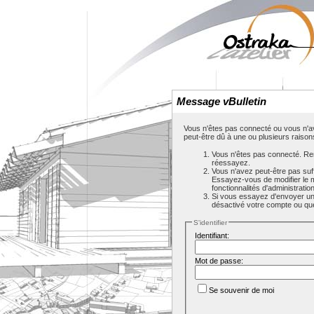
Message vBulletin
Vous n'êtes pas connecté ou vous n'av
peut-être dû à une ou plusieurs raison
Vous n'êtes pas connecté. Rem
réessayez.
Vous n'avez peut-être pas suf
Essayez-vous de modifier le 
fonctionnalités d'administrati
Si vous essayez d'envoyer un m
désactivé votre compte ou que c
S'identifier
Identifiant:
Mot de passe:
Se souvenir de moi