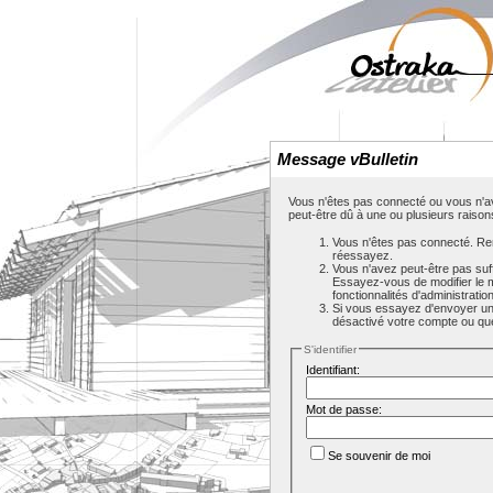
Message vBulletin
Vous n'êtes pas connecté ou vous n'av
peut-être dû à une ou plusieurs raison
Vous n'êtes pas connecté. Rem
réessayez.
Vous n'avez peut-être pas suf
Essayez-vous de modifier le 
fonctionnalités d'administrati
Si vous essayez d'envoyer un m
désactivé votre compte ou que c
S'identifier
Identifiant:
Mot de passe:
Se souvenir de moi