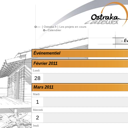
[ Ostraka.fr ]
Les projets en cours
Calendrier
Év
»
Événementiel
Février 2011
Lundi
28
Mars 2011
Mardi
1
Mercredi
2
Jeudi