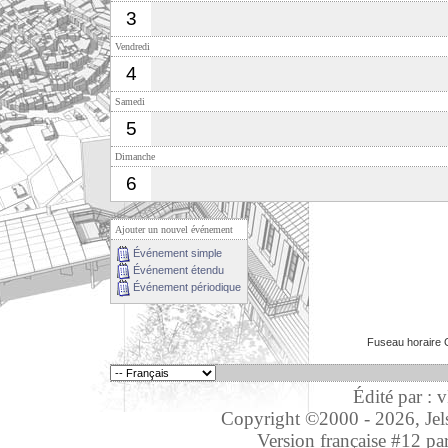
3
Vendredi
4
Samedi
5
Dimanche
6
Ajouter un nouvel événement
Événement simple
Événement étendu
Événement périodique
Fuseau horaire 
Édité par : 
Copyright ©2000 - 2026, Jelso
Version française #12 pa