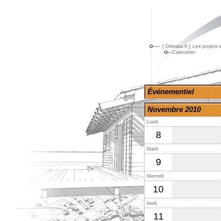
[ Ostraka.fr ]
Les projets 
Calendrier
Événementiel
Novembre 2010
Lundi
8
Mardi
9
Mercredi
10
Jeudi
11