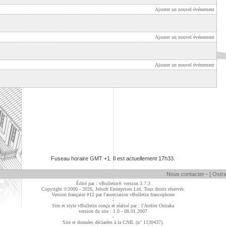
Ajouter un nouvel événement
Ajouter un nouvel événement
Ajouter un nouvel événement
Fuseau horaire GMT +1. Il est actuellement
17h33
.
Nous contacter
-
[ Ostra
Édité par : vBulletin® version 3.7.3
Copyright ©2000 - 2026, Jelsoft Enterprises Ltd. Tous droits réservés.
Version française #12 par
l'association vBulletin francophone
-
Site et style vBulletin conçu et réalisé par : l'Atelier Ostraka
version du site : 1.0 - 08.01.2007
-
Site et données déclarées à la CNIL (n° 1130437).