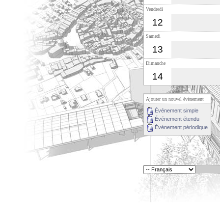
Vendredi
12
Samedi
13
Dimanche
14
Ajouter un nouvel événement
Événement simple
Événement étendu
Événement périodique