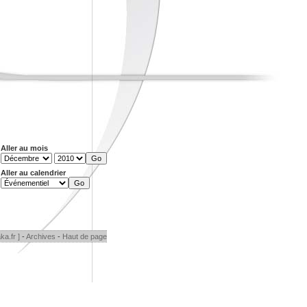
Aller au mois
Aller au calendrier
ka.fr ]
-
Archives
-
Haut de page