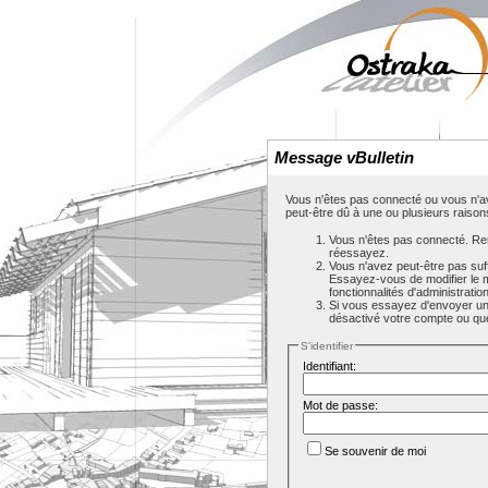
Message vBulletin
Vous n'êtes pas connecté ou vous n'av
peut-être dû à une ou plusieurs raison
Vous n'êtes pas connecté. Rem
réessayez.
Vous n'avez peut-être pas suf
Essayez-vous de modifier le 
fonctionnalités d'administrati
Si vous essayez d'envoyer un m
désactivé votre compte ou que c
S'identifier
Identifiant:
Mot de passe:
Se souvenir de moi