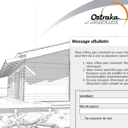
Message vBulletin
Vous n'êtes pas connecté ou vous n'av
peut-être dû à une ou plusieurs raison
Vous n'êtes pas connecté. Rem
réessayez.
Vous n'avez peut-être pas suf
Essayez-vous de modifier le 
fonctionnalités d'administrati
Si vous essayez d'envoyer un m
désactivé votre compte ou que c
S'identifier
Identifiant:
Mot de passe:
Se souvenir de moi