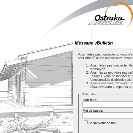
Message vBulletin
Vous n'êtes pas connecté ou vous n'av
peut-être dû à une ou plusieurs raison
Vous n'êtes pas connecté. Rem
réessayez.
Vous n'avez peut-être pas suf
Essayez-vous de modifier le 
fonctionnalités d'administrati
Si vous essayez d'envoyer un m
désactivé votre compte ou que c
S'identifier
Identifiant:
Mot de passe:
Se souvenir de moi