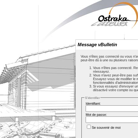
Message vBulletin
Vous n'êtes pas connecté ou vous n'av
peut-être dû à une ou plusieurs raison
Vous n'êtes pas connecté. Rem
réessayez.
Vous n'avez peut-être pas suf
Essayez-vous de modifier le 
fonctionnalités d'administrati
Si vous essayez d'envoyer un m
désactivé votre compte ou que c
S'identifier
Identifiant:
Mot de passe:
Se souvenir de moi