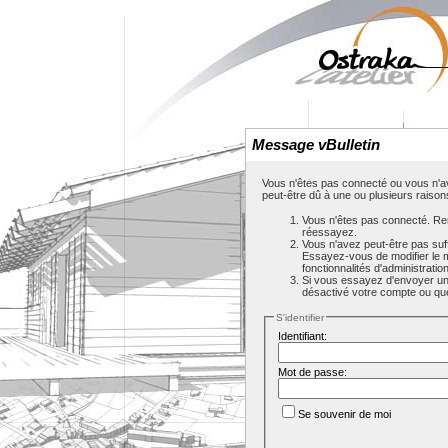
Message vBulletin
Vous n'êtes pas connecté ou vous n'av
peut-être dû à une ou plusieurs raison
Vous n'êtes pas connecté. Rem
réessayez.
Vous n'avez peut-être pas suf
Essayez-vous de modifier le 
fonctionnalités d'administrati
Si vous essayez d'envoyer un m
désactivé votre compte ou que c
S'identifier
Identifiant:
Mot de passe:
Se souvenir de moi