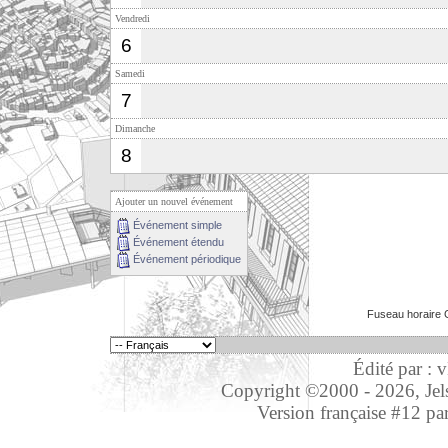
Vendredi
6
Samedi
7
Dimanche
8
Ajouter un nouvel événement
Événement simple
Événement étendu
Événement périodique
Fuseau horaire 
Édité par : 
Copyright ©2000 - 2026, Jelso
Version française #12 pa