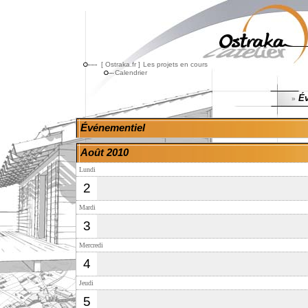
[ Ostraka.fr ]
Les projets en cours
Calendrier
Év
»
Événementiel
Août 2010
Lundi
2
Mardi
3
Mercredi
4
Jeudi
5