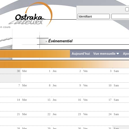
en cours
Événementiel
»
Aujourd'hui
Vue mensuelle
Ajo
30
Mer
1
Jeu
2
Ven
3
Sam
7
Mer
8
Jeu
9
Ven
10
Sam
14
Mer
15
Jeu
16
Ven
17
Sam
21
Mer
22
Jeu
23
Ven
24
Sam
28
Mer
29
Jeu
30
Ven
31
Sam