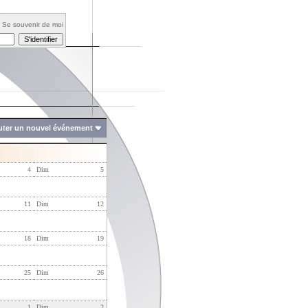
Se souvenir de moi
uter un nouvel événement
4
Dim
5
11
Dim
12
18
Dim
19
25
Dim
26
1
Dim
2