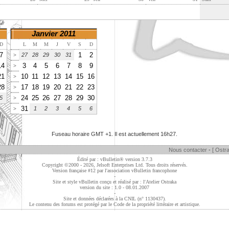
Janvier 2011
D
L
M
M
J
V
S
D
7
1
2
27
28
29
30
31
>
14
3
4
5
6
7
8
9
>
21
10
11
12
13
14
15
16
>
28
17
18
19
20
21
22
23
>
24
25
26
27
28
29
30
5
>
31
1
2
3
4
5
6
>
Fuseau horaire GMT +1. Il est actuellement
16h27
.
Nous contacter
-
[ Ostra
Édité par : vBulletin® version 3.7.3
Copyright ©2000 - 2026, Jelsoft Enterprises Ltd. Tous droits réservés.
Version française #12 par
l'association vBulletin francophone
-
Site et style vBulletin conçu et réalisé par : l'Atelier Ostraka
version du site : 1.0 - 08.01.2007
-
Site et données déclarées à la CNIL (n° 1130437).
Le contenu des forums est protégé par le Code de la propriété littéraire et artistique.