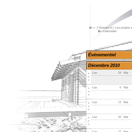
[ Ostraka.fr ]
Les projets 
Calendrier
Événementiel
Décembre 2010
Lun
29
Mar
>
>
>
Lun
6
Mar
>
>
>
Lun
13
Mar
>
>
>
Lun
20
Mar
>
>
>
Lun
27
Mar