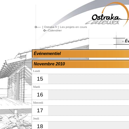
[ Ostraka.fr ]
Les projets en cours
Calendrier
Év
»
Événementiel
Novembre 2010
Lundi
15
Mardi
16
Mercredi
17
Jeudi
18