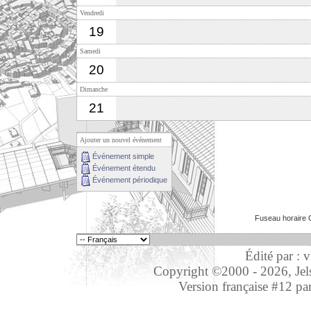
Vendredi
19
Samedi
20
Dimanche
21
Ajouter un nouvel événement
Événement simple
Événement étendu
Événement périodique
Fuseau horaire 
Édité par : 
Copyright ©2000 - 2026, Jelso
Version française #12 pa