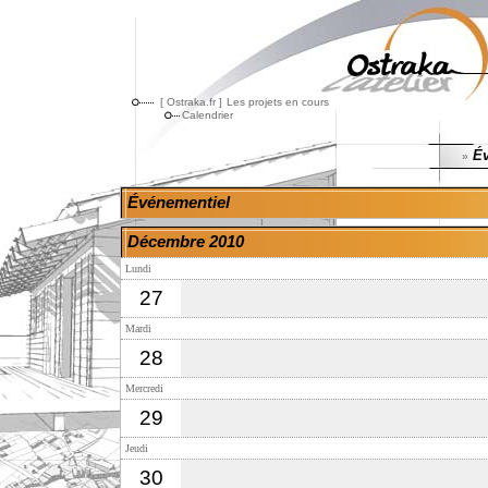
[ Ostraka.fr ]
Les projets en cours
Calendrier
Év
»
Événementiel
Décembre 2010
Lundi
27
Mardi
28
Mercredi
29
Jeudi
30