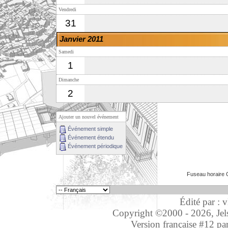
Vendredi
31
Janvier 2011
Samedi
1
Dimanche
2
Ajouter un nouvel événement
Événement simple
Événement étendu
Événement périodique
Fuseau horaire 
Édité par : 
Copyright ©2000 - 2026, Jelso
Version française #12 pa