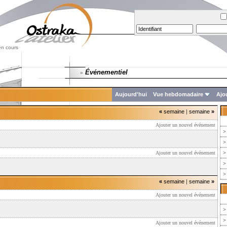
en cours
Événementiel
»
Aujourd'hui
Vue hebdomadaire
Ajo
«
semaine
|
semaine
»
Ajouter un nouvel événement
>
>
Ajouter un nouvel événement
>
>
>
«
semaine
|
semaine
»
Ajouter un nouvel événement
>
>
Ajouter un nouvel événement