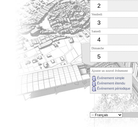
2
Vendredi
3
Samedi
4
Dimanche
5
Ajouter un nouvel événement
Événement simple
Événement étendu
Événement périodique