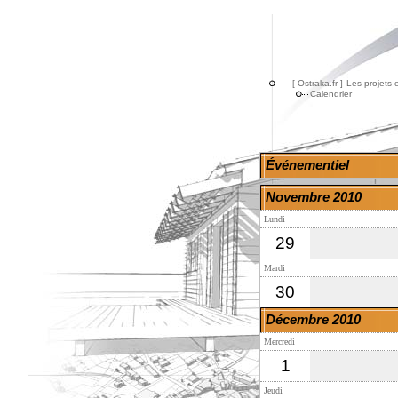
[ Ostraka.fr ]
Les projets 
Calendrier
Événementiel
Novembre 2010
Lundi
29
Mardi
30
Décembre 2010
Mercredi
1
Jeudi