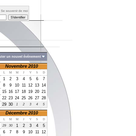
Se souvenir de moi
uter un nouvel événement
Novembre 2010
L
M
M
J
V
S
D
1
2
3
4
5
6
7
8
9
10
11
12
13
14
15
16
17
18
19
20
21
22
23
24
25
26
27
28
29
30
1
2
3
4
5
Décembre 2010
L
M
M
J
V
S
D
1
2
3
4
5
29
30
6
7
8
9
10
11
12