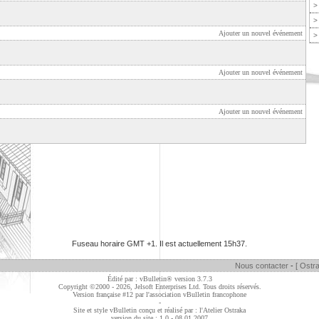
>
>
Ajouter un nouvel événement
>
Ajouter un nouvel événement
Ajouter un nouvel événement
Fuseau horaire GMT +1. Il est actuellement
15h37
.
Nous contacter
-
[ Ostra
Édité par : vBulletin® version 3.7.3
Copyright ©2000 - 2026, Jelsoft Enterprises Ltd. Tous droits réservés.
Version française #12 par
l'association vBulletin francophone
-
Site et style vBulletin conçu et réalisé par : l'Atelier Ostraka
version du site : 1.0 - 08.01.2007