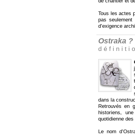
de chantier et d
Tous les actes p
pas seulement l
d’exigence archi
Ostraka ?
d é f i n i t i 
dans la construc
Retrouvés en gr
historiens, un
quotidienne des 
Le nom d’Ostra