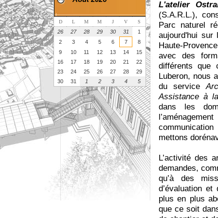
L'atelier Ostra
(S.A.R.L.), con
D
L
M
M
J
V
S
Parc naturel ré
26
27
28
29
30
31
1
aujourd'hui sur
2
3
4
5
6
7
8
Haute-Provence,
9
10
11
12
13
14
15
avec des form
16
17
18
19
20
21
22
différents que
23
24
25
26
27
28
29
Luberon, nous a
30
31
1
2
3
4
5
du service
Arc
Assistance à la
dans les dom
l’aménagement 
communication 
mettons dorénav
L’activité des a
demandes, comme 
qu’à des miss
d’évaluation et
plus en plus ab
que ce soit dan