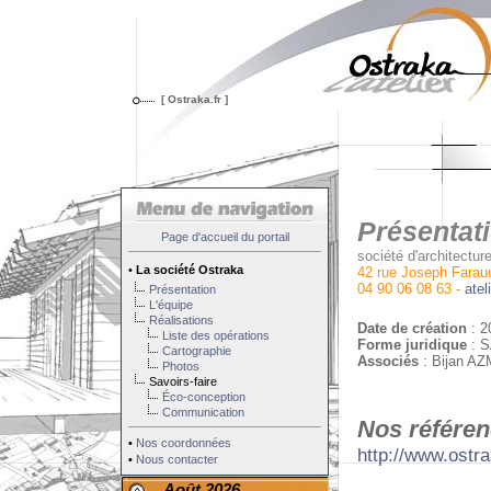
[ Ostraka.fr ]
Présentati
Page d'accueil du portail
société d'architectur
•
La société Ostraka
42 rue Joseph Fara
04 90 06 08 63 -
atel
Présentation
L'équipe
Réalisations
Date de création
: 20
Liste des opérations
Forme juridique
: S
Cartographie
Associés
: Bijan A
Photos
Savoirs-faire
Éco-conception
Communication
Nos référenc
•
Nos coordonnées
http://www.ostra
•
Nous contacter
Août 2026