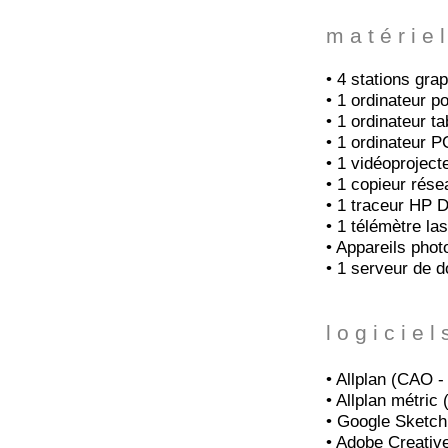
m a t é r i e l
• 4 stations gr
• 1 ordinateur p
• 1 ordinateur t
• 1 ordinateur P
• 1 vidéoproject
• 1 copieur rés
• 1 traceur HP 
• 1 télémètre la
• Appareils pho
• 1 serveur de
l o g i c i e l 
• Allplan (CAO 
• Allplan métric 
• Google Sketc
• Adobe Creative