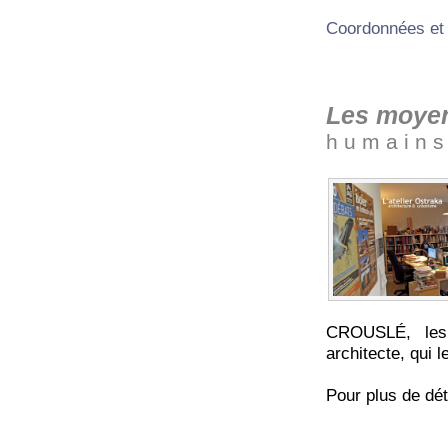
Coordonnées et si
Les moye
h u m a i n s
CROUSLÉ, les
architecte, qui l
Pour plus de dét