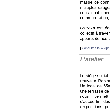
masse de conna
multiples usages
nous sont chers 
communication, l
Ostraka
est ég
collectif à trav
apports de nos c
[
Consultez la wikipe
L'atelier
Le siège social
trouve à Robio
Un local de 65m
une terrasse de 
nous permettr
d’accueillir d
(expositions, pro