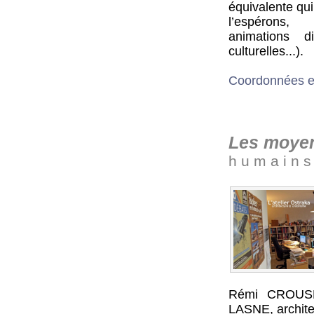
équivalente qu
l’espérons,
animations di
culturelles...).
Coordonnées et s
Les moye
h u m a i n s
Rémi CROUSLÉ
LASNE, architec