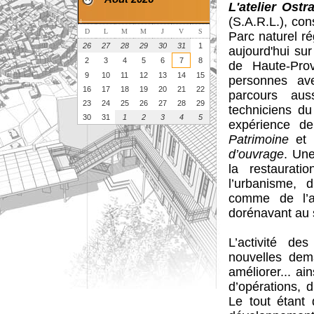
L'atelier Ostr
(S.A.R.L.), con
D
L
M
M
J
V
S
Parc naturel ré
26
27
28
29
30
31
1
aujourd'hui su
2
3
4
5
6
7
8
de Haute-Prov
9
10
11
12
13
14
15
personnes av
16
17
18
19
20
21
22
parcours aus
23
24
25
26
27
28
29
techniciens d
30
31
1
2
3
4
5
expérience d
Patrimoine
et 
d’ouvrage
. Un
la restaurat
l’urbanisme, 
comme de l’a
dorénavant au s
L’activité des
nouvelles dema
améliorer... ai
d’opérations, d
Le tout étant