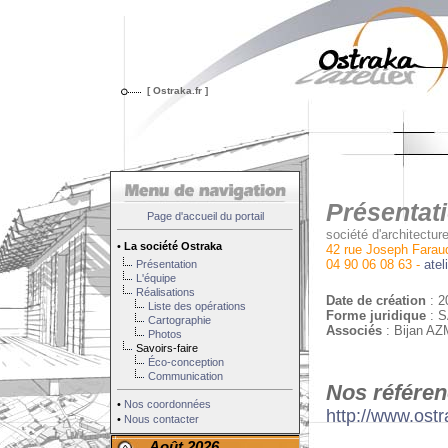
[ Ostraka.fr ]
Présentati
Page d'accueil du portail
société d'architectur
•
La société Ostraka
42 rue Joseph Fara
04 90 06 08 63 -
atel
Présentation
L'équipe
Réalisations
Date de création
: 20
Liste des opérations
Forme juridique
: S
Cartographie
Associés
: Bijan A
Photos
Savoirs-faire
Éco-conception
Communication
Nos référenc
•
Nos coordonnées
http://www.ostr
•
Nous contacter
Août 2026