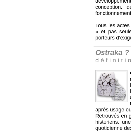
développemen
conception, 
fonctionnement 
Tous les actes 
» et pas seule
porteurs d’exig
Ostraka ?
d é f i n i t i 
après usage ou 
Retrouvés en gr
historiens, un
quotidienne des