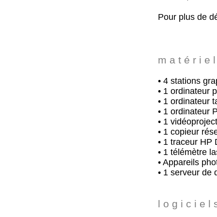
Pour plus de dé
m a t é r i e l
• 4 stations g
• 1 ordinateur 
• 1 ordinateur 
• 1 ordinateur 
• 1 vidéoprojec
• 1 copieur ré
• 1 traceur HP
• 1 télémètre l
• Appareils ph
• 1 serveur d
l o g i c i e l 