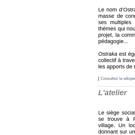
Le nom d’Ostra
masse de conn
ses multiples 
thèmes qui nous 
projet, la comm
pédagogie...
Ostraka
est ég
collectif à trav
les apports de 
[
Consultez la wikipe
L'atelier
Le siège socia
se trouve à 
village. Un lo
donnant sur un