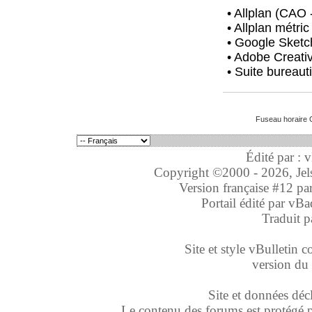
• Allplan (CAO
• Allplan métric
• Google Sket
• Adobe Creativ
• Suite bureaut
Fuseau horaire 
Édité par : 
Copyright ©2000 - 2026, Jelso
Version française #12 pa
Portail édité par
vBa
Traduit p
Site et style vBulletin co
version du 
Site et données déc
Le contenu des forums est protégé par